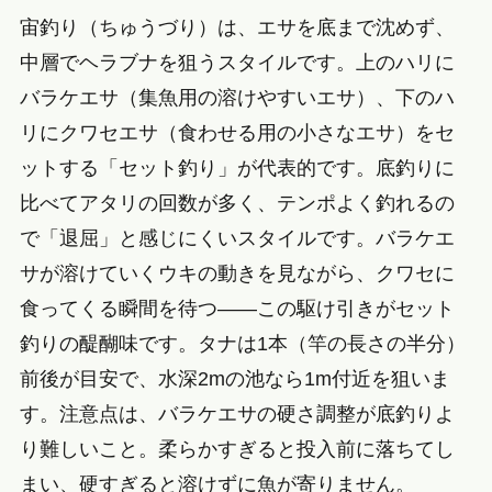
宙釣り（ちゅうづり）は、エサを底まで沈めず、
中層でヘラブナを狙うスタイルです。上のハリに
バラケエサ（集魚用の溶けやすいエサ）、下のハ
リにクワセエサ（食わせる用の小さなエサ）をセ
ットする「セット釣り」が代表的です。底釣りに
比べてアタリの回数が多く、テンポよく釣れるの
で「退屈」と感じにくいスタイルです。バラケエ
サが溶けていくウキの動きを見ながら、クワセに
食ってくる瞬間を待つ——この駆け引きがセット
釣りの醍醐味です。タナは1本（竿の長さの半分）
前後が目安で、水深2mの池なら1m付近を狙いま
す。注意点は、バラケエサの硬さ調整が底釣りよ
り難しいこと。柔らかすぎると投入前に落ちてし
まい、硬すぎると溶けずに魚が寄りません。