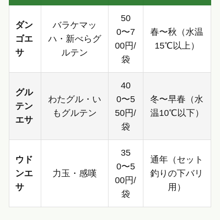
50
ダン
バラケマッ
0〜7
春〜秋（水温
ゴエ
ハ・新べらグ
00円/
15℃以上）
サ
ルテン
袋
40
グル
わたグル・い
0〜5
冬〜早春（水
テン
もグルテン
50円/
温10℃以下）
エサ
袋
35
ウド
通年（セット
0〜5
ンエ
力玉・感嘆
釣りの下バリ
00円/
サ
用）
袋