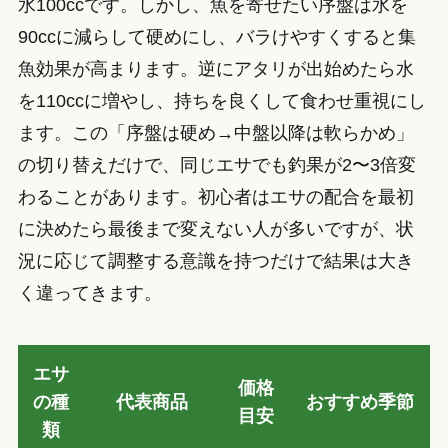
水100ccです。しかし、魚を寄せたい序盤は水を
90ccに減らして硬めにし、バラけやすくすると集
魚効果が高まります。逆にアタリが出始めたら水
を110ccに増やし、持ちを良くして食わせ重視にし
ます。この「序盤は硬め→中盤以降は軟らかめ」
の切り替えだけで、同じエサでも釣果が2〜3倍変
わることがあります。初心者はエサの配合を最初
に決めたら最後まで変えない人が多いですが、状
況に応じて調整する意識を持つだけで結果は大き
く違ってきます。
エサ
価格
の種
代表商品
おすすめ季節
目安
類