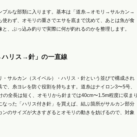
ンプルな部類に入ります。基本は「道糸→オモリ→サルカン→
も使わず、オモリの重さでエサを底まで沈めて、あとは魚が食
像と、ぶっ込み釣りで実際に何が釣れるのかを整理します。
→ハリス→針」の一直線
リ・サルカン（スイベル）・ハリス・針という並びで構成され
具で、糸ヨレを防ぐ役割を持ちます。道糸はナイロン3〜5号、
の全長は短く、オモリから針までは40cm〜1.5m程度に収ま
になった「ハリス付き針」を買えば、結ぶ箇所がサルカン部分
カンのサイズが大きすぎるとオモリの動きを妨げるので、対象
。