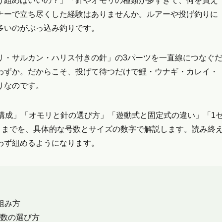
う組めばいいの？」「針やオモリの種類が多すぎて、何を買え
ナーで立ち尽くした経験はありませんか。ルアーや投げ釣りに
多いのがぶっ込み釣りです。
リ・サルカン・ハリス付きの針」の3パーツを一直線につなぐ
わずか。だからこそ、投げて待つだけで鯉・ウナギ・カレイ・
りなのです。
構成」「オモリと針の選び方」「遊動式と固定式の違い」「1
」までを、具体的な号数とサイズの数字で解説します。読み終
わず組めるようになります。
組み方
数の選び方