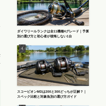
だ
ダイワリールランクは全11機種4グレード｜予算
別の選び方と初心者が後悔しない1台
セ
え
スコーピオンMDは200と300どっちが正解？｜
スペック比較と対象魚別の選び方ガイド