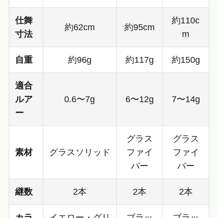
仕舞
約110c
約62cm
約95cm
寸法
m
自重
約96g
約117g
約150g
適合
ルア
0.6〜7g
6〜12g
7〜14g
ー
グラス
グラス
素材
グラスソリッド
ファイ
ファイ
バー
バー
継数
2本
2本
2本
カラ
イエロー・グリ
ブラッ
ブラッ