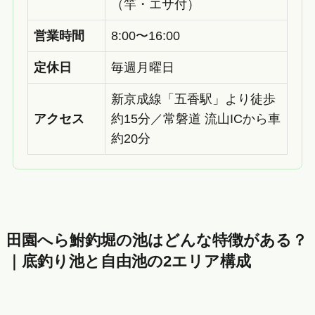
（竿・エサ付）
営業時間
8:00〜16:00
定休日
毎週月曜日
新京成線「五香駅」より徒歩
アクセス
約15分／常磐道 流山ICから車
約20分
田園へら鮒釣堀の池はどんな特徴がある？
｜底釣り池と自由池の2エリア構成