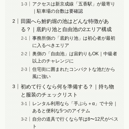
アクセスは新京成線「五香駅」が最寄り
｜駐車場の台数は要確認
田園へら鮒釣堀の池はどんな特徴があ
る？｜底釣り池と自由池の2エリア構成
事務所側の「底釣り池」は初心者が最初
に入るべきエリア
奥側の「自由池」は宙釣りもOK｜中級者
以上のチャレンジに
住宅街に囲まれたコンパクトな池だから
風に強い
初めて行くなら何を準備する？｜持ち物
と服装のチェックリスト
レンタル利用なら「手ぶら＋α」で十分｜
あると便利な5つのアイテム
自分の道具で行くなら竿は8〜12尺がベス
ト