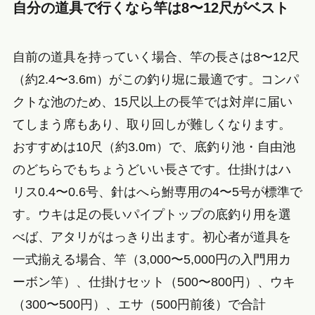
自分の道具で行くなら竿は8〜12尺がベスト
自前の道具を持っていく場合、竿の長さは8〜12尺
（約2.4〜3.6m）がこの釣り堀に最適です。コンパ
クトな池のため、15尺以上の長竿では対岸に届い
てしまう席もあり、取り回しが難しくなります。
おすすめは10尺（約3.0m）で、底釣り池・自由池
のどちらでもちょうどいい長さです。仕掛けはハ
リス0.4〜0.6号、針はへら鮒専用の4〜5号が標準で
す。ウキは足の長いパイプトップの底釣り用を選
べば、アタリがはっきり出ます。初心者が道具を
一式揃える場合、竿（3,000〜5,000円の入門用カ
ーボン竿）、仕掛けセット（500〜800円）、ウキ
（300〜500円）、エサ（500円前後）で合計