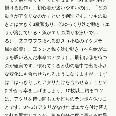
掛ける動作）。初心者が迷いやすいのは、「どの
動きがアタリなのか」という判別です。ウキの動
きには大きく3種類あり、①ゆっくり沈む動き（エ
サが溶けている・魚がエサの周りを泳いでい
る）、②フワフワ揺れる動き（小魚のイタズラ・
風の影響）、③ツンと鋭く沈む動き（へら鮒がエ
サを吸い込んだ本命のアタリ）。最初は③を待つ
のが確実です。慣れてくると①の途中で出る小さ
な変化にも合わせられるようになりますが、まず
は「はっきりしたアタリだけを合わせる」ことで
針掛かり率を上げましょう。10枚以上釣るコツ
は、アタリを待つ間もエサ打ちのテンポを保つこ
とです。3〜5分アタリがなければエサを付け替え
て打ち返すリズムが、魚を自分の席に寄せる効果