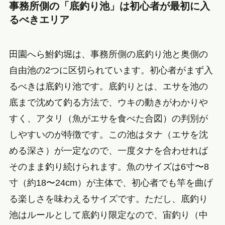
事務所側の「底釣り池」は初心者が最初に入
るべきエリア
田園へら鮒釣堀は、事務所側の底釣り池と奥側の
自由池の2つに区切られています。初心者がまず入
るべきは底釣り池です。底釣りとは、エサを池の
底まで沈めて釣る方法で、ウキの動きがわかりや
すく、アタリ（魚がエサを食べた合図）の判別が
しやすいのが特徴です。この池はタナ（エサを沈
める深さ）が一定なので、一度タナを合わせれば
そのまま釣り続けられます。魚のサイズは6寸〜8
寸（約18〜24cm）が主体で、初心者でも竿を曲げ
る楽しさを味わえるサイズです。ただし、底釣り
池はルールとして底釣り限定なので、宙釣り（中