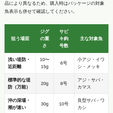
品により異なるため、購入時はパッケージの対象
魚表示も併せて確認してください。
ジグ
サビ
狙う場面
の重
キ鈎
主な対象魚
さ
号数
浅い堤防・
10〜
小アジ・イワ
6号
近距離
15g
シ・メッキ
標準的な堤
アジ・サバ・
20g
8号
防（万能）
カマス
沖の深場・
良型サバ・ワ
30g
10号
潮が速い
カシ