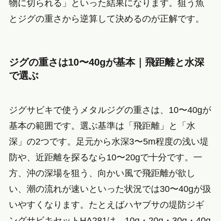
物に切られる」といった結果になります。狙う魚
とジグの重さから逆算して決めるのが正解です。
ジグの重さは10〜40gが基本｜飛距離と水深
で選ぶ
ジグサビキで使うメタルジグの重さは、10〜40gが
基本の範囲です。選ぶ基準は「飛距離」と「水
深」の2つです。足元から水深3〜5m程度の浅い堤
防や、近距離を探るなら10〜20gで十分です。一
方、沖の深場を狙う、向かい風で飛距離が欲し
い、潮の流れが速いといった状況では30〜40gが扱
いやすくなります。たとえばハヤブサの堤防ジギ
ングサビキセットHA281は、10g・20g・30g・40g