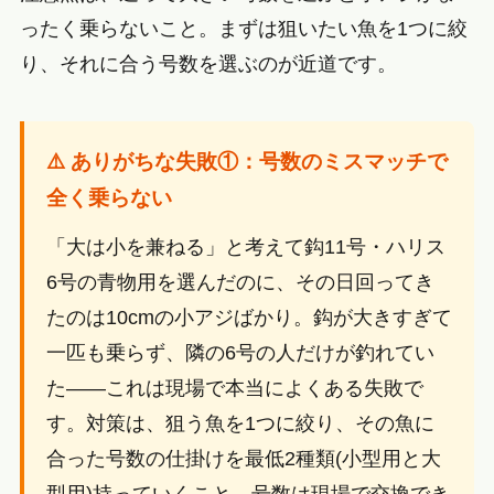
ったく乗らないこと。まずは狙いたい魚を1つに絞
り、それに合う号数を選ぶのが近道です。
⚠️ ありがちな失敗①：号数のミスマッチで
全く乗らない
「大は小を兼ねる」と考えて鈎11号・ハリス
6号の青物用を選んだのに、その日回ってき
たのは10cmの小アジばかり。鈎が大きすぎて
一匹も乗らず、隣の6号の人だけが釣れてい
た——これは現場で本当によくある失敗で
す。対策は、狙う魚を1つに絞り、その魚に
合った号数の仕掛けを最低2種類(小型用と大
型用)持っていくこと。号数は現場で交換でき