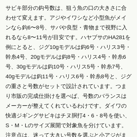
サビキ部分の鈎号数は、狙う魚の口の大きさに合
わせて変えます。アジやイワシなど小型魚がメイ
ンなら鈎6〜8号、サバや良型・青物まで視野に入
れるなら8〜11号が目安です。ハヤブサのHA281を
例にとると、ジグ10gモデルは鈎6号・ハリス3号・
幹糸4号、20gモデルは鈎8号・ハリス4号・幹糸6
号、30gモデルは鈎10号・ハリス5号・幹糸7号、
40gモデルは鈎11号・ハリス6号・幹糸8号と、ジグ
の重さと号数がセットで設計されています。つま
り市販の完成仕掛けを選べば、号数のバランスは
メーカーが整えてくれているわけです。ダイワの
快適ジギングサビキはチヌ胴打4・6・8号を使い、
S・M・Lのサイズ展開で対象魚を分けています。
注意点は、迷って大きい号数を選ぶと小アジがま