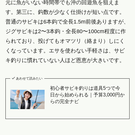
元に魚がいない時間帯でも沖の回遊魚を狙えま
す。第三に、鈎数が少なく仕掛けが短い点です。
普通のサビキは6本鈎で全長1.5m前後ありますが、
ジグサビキは2〜3本鈎・全長80〜100cm程度に作
られており、投げてもオマツリ（絡まり）しにく
くなっています。エサを使わない手軽さは、サビ
キ釣りに慣れていない人ほど恩恵が大きいです。
あわせて読みたい
初心者サビキ釣りは道具5つで今
日から始められる｜予算3,000円か
らの完全ナビ