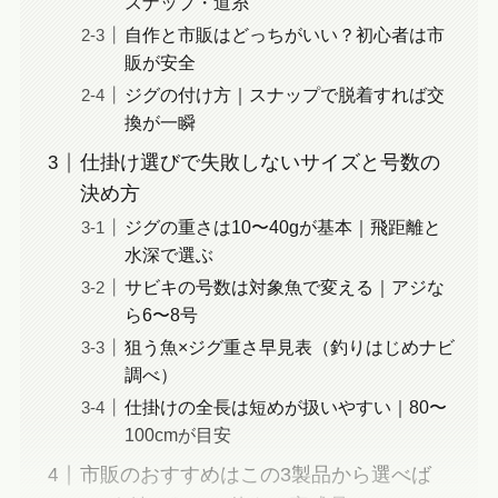
スナップ・道糸
自作と市販はどっちがいい？初心者は市
販が安全
ジグの付け方｜スナップで脱着すれば交
換が一瞬
仕掛け選びで失敗しないサイズと号数の
決め方
ジグの重さは10〜40gが基本｜飛距離と
水深で選ぶ
サビキの号数は対象魚で変える｜アジな
ら6〜8号
狙う魚×ジグ重さ早見表（釣りはじめナビ
調べ）
仕掛けの全長は短めが扱いやすい｜80〜
100cmが目安
市販のおすすめはこの3製品から選べば