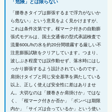
「危険」とは限らない
「腰巻きタイプは膨張するまで浮力がないか
ら危ない」という意見をよく見かけますが、
これは条件次第です。桜マーク付きの自動膨
張式モデルは、国土交通省の型式承認検査で
流量600L/hの水を約20分間噴霧する厳しい不
注意膨脹試験をクリアしています。つまり、
波しぶき程度では誤作動せず、落水時にはし
っかり膨張するよう設計されているのです。
肩掛けタイプと同じ安全基準を満たしている
以上、正しく使えば安全性に差はありませ
ん。大切なのは「腰巻きか肩掛けか」ではな
く、「桜マーク付きか否か」「ボンベは期限
内か」「サイズは合っているか」という使い