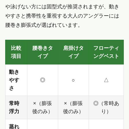
や泳げない方には固型式が推奨されますが、動き
やすさと携帯性を重視する大人のアングラーには
腰巻き膨張式が選ばれています。
比較
腰巻きタ
肩掛けタ
フローティ
項目
イプ
イプ
ングベスト
動き
やす
◎
○
△
さ
常時
×（膨張
×（膨張
◎（常時あ
浮力
後のみ）
後のみ）
り）
蒸れ