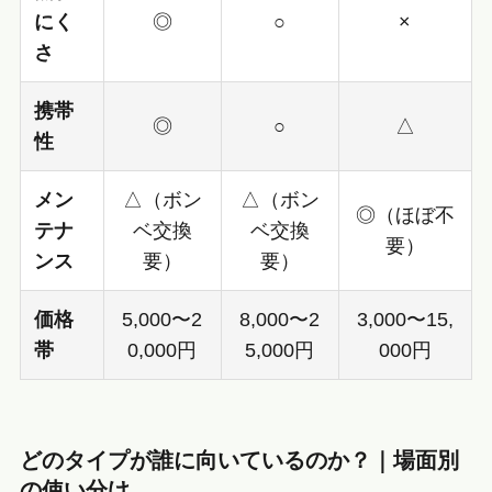
にく
◎
○
×
さ
携帯
◎
○
△
性
メン
△（ボン
△（ボン
◎（ほぼ不
テナ
ベ交換
ベ交換
要）
ンス
要）
要）
価格
5,000〜2
8,000〜2
3,000〜15,
帯
0,000円
5,000円
000円
どのタイプが誰に向いているのか？｜場面別
の使い分け