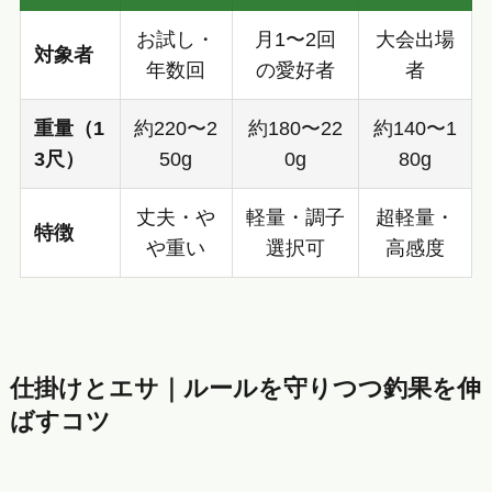
お試し・
月1〜2回
大会出場
対象者
年数回
の愛好者
者
重量（1
約220〜2
約180〜22
約140〜1
3尺）
50g
0g
80g
丈夫・や
軽量・調子
超軽量・
特徴
や重い
選択可
高感度
仕掛けとエサ｜ルールを守りつつ釣果を伸
ばすコツ