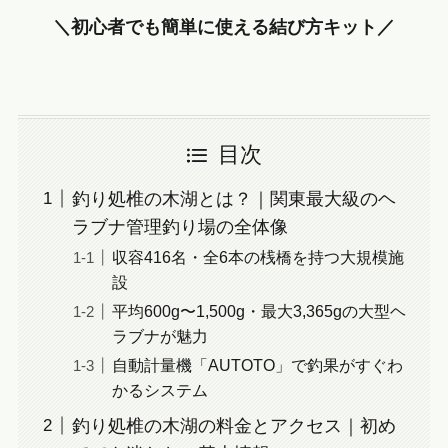
＼初心者でも簡単に使える結び方キット／
目次
釣り処椎の木湖とは？｜関東最大級のヘ
ラブナ管理釣り場の全体像
収容416名・全6本の桟橋を持つ大規模施
設
平均600g〜1,500g・最大3,365gの大型ヘ
ラブナが魅力
自動計量機「AUTOTO」で釣果がすぐわ
かるシステム
釣り処椎の木湖の料金とアクセス｜初め