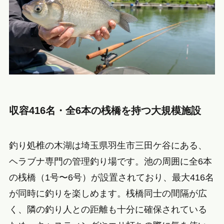
収容416名・全6本の桟橋を持つ大規模施設
釣り処椎の木湖は埼玉県羽生市三田ケ谷にある、
ヘラブナ専門の管理釣り場です。池の周囲に全6本
の桟橋（1号〜6号）が設置されており、最大416名
が同時に釣りを楽しめます。桟橋同士の間隔が広
く、隣の釣り人との距離も十分に確保されている