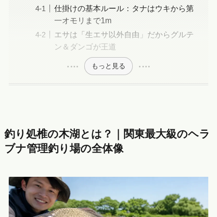
仕掛けの基本ルール：タナはウキから第
一オモリまで1m
エサは「生エサ以外自由」だからグルテ
ン＆ダンゴが王道
もっと見る
釣り処椎の木湖とは？｜関東最大級のヘラ
ブナ管理釣り場の全体像