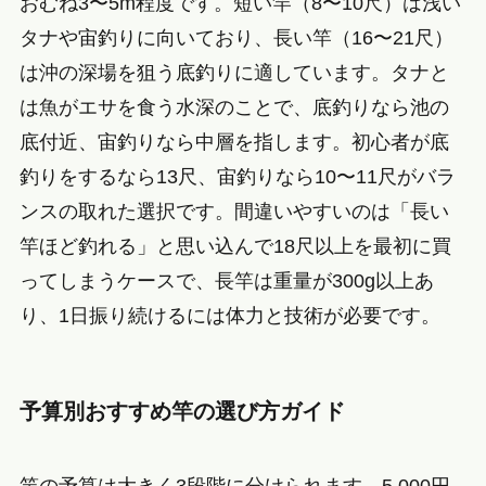
おむね3〜5m程度です。短い竿（8〜10尺）は浅い
タナや宙釣りに向いており、長い竿（16〜21尺）
は沖の深場を狙う底釣りに適しています。タナと
は魚がエサを食う水深のことで、底釣りなら池の
底付近、宙釣りなら中層を指します。初心者が底
釣りをするなら13尺、宙釣りなら10〜11尺がバラ
ンスの取れた選択です。間違いやすいのは「長い
竿ほど釣れる」と思い込んで18尺以上を最初に買
ってしまうケースで、長竿は重量が300g以上あ
り、1日振り続けるには体力と技術が必要です。
予算別おすすめ竿の選び方ガイド