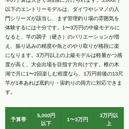
竿の予算は大きく3段階に分けられます。5,000円
以下のエントリーモデルは、ダイワやシマノの入
門シリーズが該当し、まず管理釣り場の雰囲気を
体験するには十分です。1〜3万円の中級モデルに
なると、竿の調子（硬さ）のバリエーションが増
え、振り込みの精度や魚とのやり取りが格段に楽
になります。3万円以上の上級モデルは軽量かつ感
度が高く、大会出場を目指す方向けです。椎の木
湖で月に1〜2回楽しむ程度なら、1万円前後の13尺
竿が1本あれば底釣り・宙釣りの両方に対応できま
す。
5,000円
3万円以
予算帯
1〜3万円
以下
上