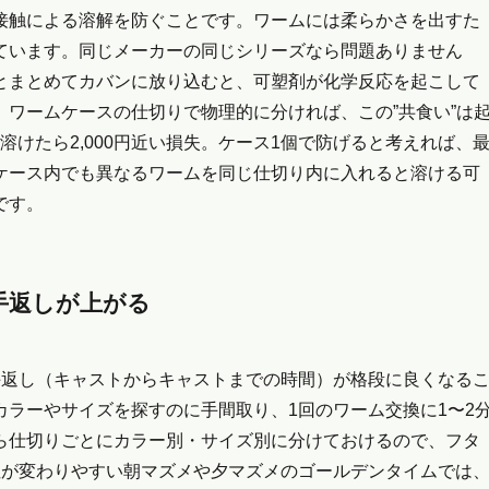
接触による溶解を防ぐことです。ワームには柔らかさを出すた
ています。同じメーカーの同じシリーズなら問題ありません
とまとめてカバンに放り込むと、可塑剤が化学反応を起こして
ワームケースの仕切りで物理的に分ければ、この”共食い”は
袋溶けたら2,000円近い損失。ケース1個で防げると考えれば、
ケース内でも異なるワームを同じ仕切り内に入れると溶ける可
です。
手返しが上がる
手返し（キャストからキャストまでの時間）が格段に良くなる
ラーやサイズを探すのに手間取り、1回のワーム交換に1〜2
ら仕切りごとにカラー別・サイズ別に分けておけるので、フタ
性が変わりやすい朝マズメや夕マズメのゴールデンタイムでは